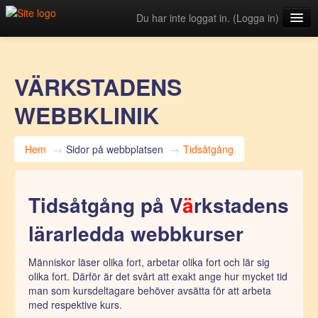
Du har inte loggat in. (
Logga in
)
Svenska ‎(sv)‎
VÄRKSTADENS
WEBBKLINIK
Hem
→
Sidor på webbplatsen
→
Tidsåtgång
Tidsåtgång på V
ä
rkstadens
lärarledda webbkurser
Människor läser olika fort, arbetar olika fort och lär sig
olika fort. Därför är det svårt att exakt ange hur mycket tid
man som kursdeltagare behöver avsätta för att arbeta
med respektive kurs.