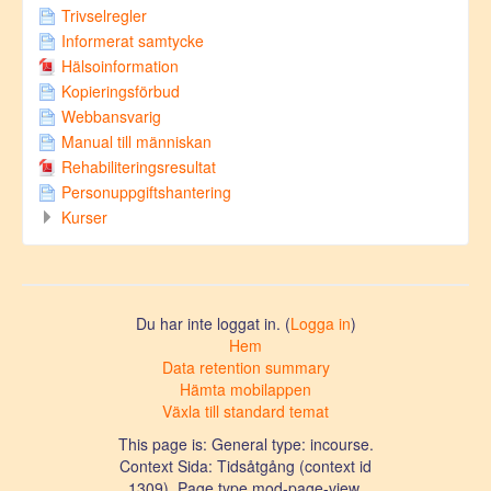
Trivselregler
Informerat samtycke
Hälsoinformation
Kopieringsförbud
Webbansvarig
Manual till människan
Rehabiliteringsresultat
Personuppgiftshantering
Kurser
Du har inte loggat in. (
Logga in
)
Hem
Data retention summary
Hämta mobilappen
Växla till standard temat
This page is: General type: incourse.
Context Sida: Tidsåtgång (context id
1309). Page type mod-page-view.