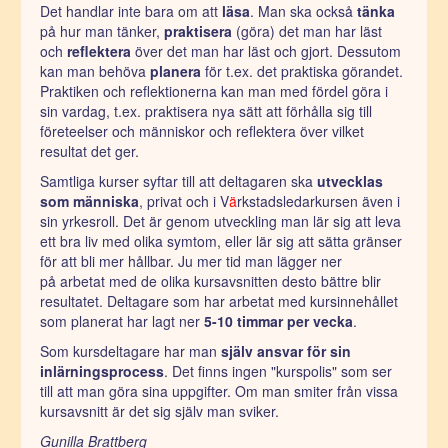
Det handlar inte bara om att
läsa
. Man ska också
tänka
på hur man tänker,
praktisera
(göra) det man har läst
och
reflektera
över det man har läst och gjort. Dessutom
kan man behöva
planera
för t.ex. det praktiska görandet.
Praktiken och reflektionerna kan man med fördel göra i
sin vardag, t.ex. praktisera nya sätt att förhålla sig till
företeelser och människor och reflektera över vilket
resultat det ger.
Samtliga kurser syftar till att deltagaren ska
utvecklas
som människa
, privat och i V
ä
rkstadsledarkursen även i
sin yrkesroll. Det är genom utveckling man lär sig att leva
ett bra liv med olika symtom, eller lär sig att sätta gränser
för att bli mer hållbar. Ju mer tid man lägger ner
på arbetat med de olika kursavsnitten desto bättre blir
resultatet. Deltagare som har arbetat med kursinnehållet
som planerat har lagt ner
5-10 timmar per vecka
.
Som kursdeltagare har man
själv ansvar för sin
inlärningsprocess
. Det finns ingen "kurspolis" som ser
till att man göra sina uppgifter. Om man smiter från vissa
kursavsnitt är det sig själv man sviker.
Gunilla Brattberg